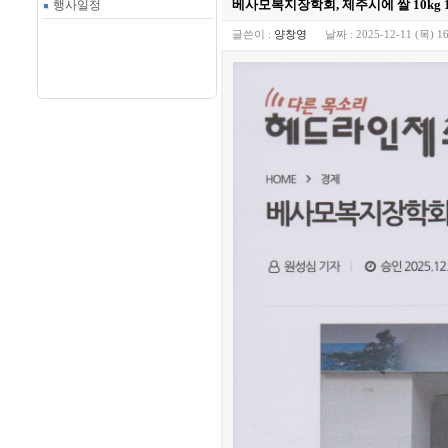
베사모복지장학회, 제주시에 쌀 10kg 
행사일정
글쓴이 :
양창영
날짜 :
2025-12-11 (목) 16