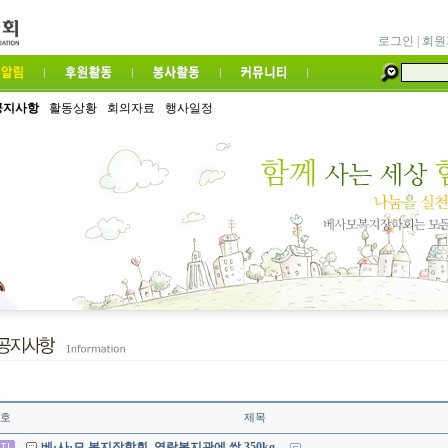
로그인
|
회원
공지사항
활동상황
회의자료
행사일정
호
제목
베·사·모 복지장학회, 영락복지관에 쌀 350kg…