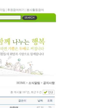
가입
|
후원참여하기
|
봉사활동참여
HOME
> 소식알림 > 공지사항
총 게시물 167건, 최근 0 건
글쓴이
날짜
조회
양창영
07-31
75