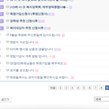
(사)베·사·모 복지장학회, 제주영락종합사�…
회원가입신청서 (후원신청서)
장학생 추천 신청서류
복지대상자 추천 신청서류
7
8월달 후원해 주신분들께 감사드립니다.
6
창립식 식순입니다.
5
바자회 행사용 상품권 샘플입니다.
4
창립기념식 개최 알림 입니다.
+1
3
정(일반)회원님들은 회원가입을 해주세요
2
표어를 공모합니다.
1
회원들께서는 공지사항을 확인하시길 바랍니…
처음
1
2
3
4
5
6
7
8
9