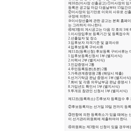
제10조(이사장 선출공고) ①이사장의 임
등록은 공고일 마감 다음날부터 15일간으
②이사
장의 임기만료 이외의 사유로 선출
규정에 의한다.
③
이사장선출에 관한 공고는 본회 홈페이지
는 그러하지 아니한다.
④제3항의 게시공고는 다음 각 호의 1에
1.이사장입후보 등록기간 및 등록접수처
2.선출일자 및 장소
3.입후보자 자격기준 및 결격사유
4.입후보등록 구비서류
제11조(등록신청) 후보등록 구비서류는 다
1.입후보등록신청서 1부 (별지서식)
2.이력서 2부 (별지서식)
3.인감증명서 2통
4.주민등록등본(초본) 2통
5.가족관계증명원 2통 (해당시 제출)
6.선거기탁금 완납 증명서 1부 (별지서식)
7.회비 및 각종 의무납부금 완납 증명서 1
8.가입년도 확인서 1부 (별지서식)
9.투개표 참관인 신청서 1부 (별지서식)
제12조(등록취소) ①후보자 등록접수 후
②후보등록자는 선거일 10일 전까지 등록
③전항에 의한 등록취소가 있을 때에는 
이 선거관리위원회에 제출하여야 한다.
④위원회는 제3항의 신청이 있을 경우에는