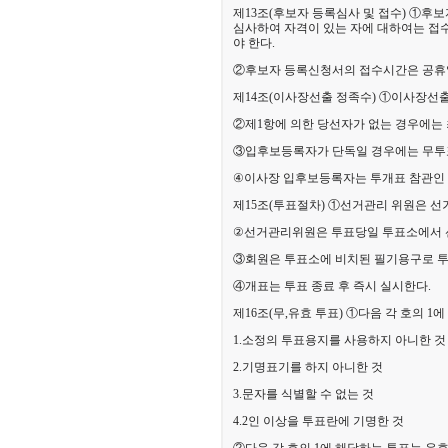
제13조(후보자 등록심사 및 접수) ①후
심사하여 자격이 있는 자에 대하여는 접수
야 한다.
②후보자 등록신청서의 접수시간은 공휴일을
제14조(이사장선출 정족수) ①이사장선
②제1항에 의한 당선자가 없는 경우에는
③입후보등록자가 단독일 경우에는 무투
④
이사장 입후보등록자는 투개표 참관인 2
제15조(투표절차) ①선거관리 위원은 
②
선거관리위원은 투표당일 투표소에서 선
③회원은 투표소에 비치된 필기용구로 투
④개표는 투표 종료 후 즉시 실시한다.
제16조(무,유효 투표) ①다음 각 호의 1
1.소정의 투표용지를 사용하지 아니한 것
2.기명표기를 하지 아니한 것
3.문자를 식별할 수 없는 것
4.2인 이상을 투표란에 기명한 것