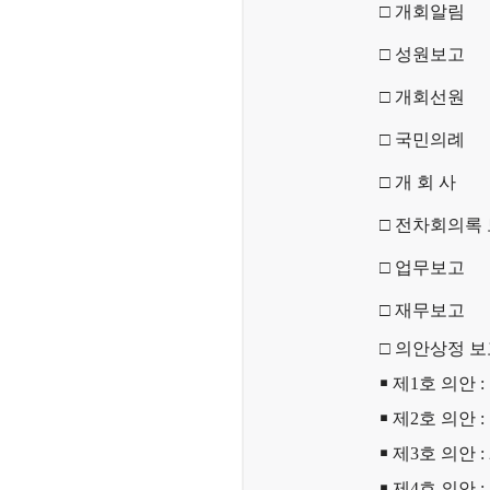
□ 개회알림
□ 성원보고
□ 개회선원
□ 국민의례
□ 개 회 사
□ 전차회의록
□ 업무보고
□ 재무보고
□ 의안상정 
￭
제1호 의안 
￭
제2호 의안 
￭
제3호 의안 :
￭
제4호 의안 :