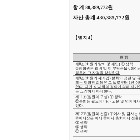
합 계 80,389,772원
자산 총계 430,385,772원
【별지4】
현 행
제8조(회원의 탈퇴 및 제명) ① 생략
②
정회원은 회비 및 제 부담금을 6회이
경우에 그 자격을 상실한다.
제9조
(회원의 재가입)
본회의 정관 및 
또는 제명된 회원은 그 날로부터 1년 
없다. 다만, 이사회의 결의에 의해 재
는 그러하지 아니한다.
제11조(임원의 구성) ① 생략
②본회는 필요에 따라 고문
및
명예이사장
있다.
제12조(임원의 선출) ①
이사 및 감사는
②
이사장은 이사 중에서 총회에서 선출
③ 생략
④ 생략
⑤ 생략