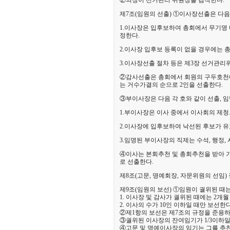
②의장이 선거관리 위원장을 겸직한다.
제7조(임원의 선출) ①이사장선출은 다음 
1.이사장은 입후보하여 총회에서 무기명 
정한다.
2.이사장 입후보 등록이 없을 경우에는 
3.이사장선출 절차 등은 제3장 선거관리
②감사선출은 총회에서 회원의 구두호천에 
는 거수가결의 순으로 2인을 선출한다.
③부이사장은 다음 각 호와 같이 선출, 임
1.부이사장은 이사 중에서 이사회의 제청
2.이사장에 입후보하여 낙선된 후보가 유
3.임명된 부이사장의 직제는 수석, 행정,
④이사는 본회추천 및 총회추천을 받아 가
로 선출한다.
제8조(고문, 명예회장, 자문위원의 선임)
제9조(임원의 보선)
①
임원이 궐위된 때는
1. 이사장 및 감사가 궐위된 때에는 2개
2. 이사의 수가 10인 이하일 때만 보선한다
②제1항의 보선은 제7조의 규정을 준용하
③궐위된 이사장의 잔여임기가 1/3이하
④고문 및 명예이사장의 임기는 그를 추