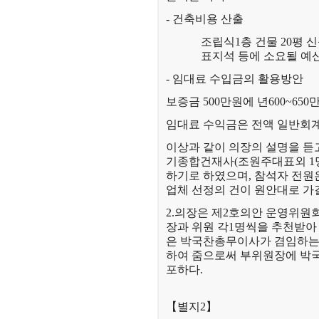
- 건축비용 산출
조립식1층 건물 20평 
표지석 등에 소요될 예산이
- 임대료 수입금의 활용방안
보증금 500만원에 년600~6
임대료 수익금은 전액 일반회
이상과 같이 의장의 설명을 듣
기종합건재사(조원주대표외 1
하기로 하였으며, 참석자 전원
업체 선정의 건이 원안대로 가
2.의장은 제2호의안 운영위원
장과 위원 각1명씩을 추천받아
은 박국찬총무이사가 겸임하는
하여 줌으로써 부위원장에 박
포하다.
【별지2】