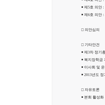
￭
제5호 의안 
￭
제6호 의안 :
□ 의안심의
□ 기타안건
￭
제3차 정기총
￭
복지장학금 
￭
이사회 및 
￭
2013년도 
□ 자유토론
￭
본회 활성화