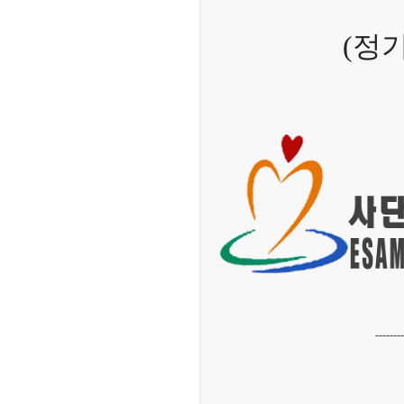
(정
--------