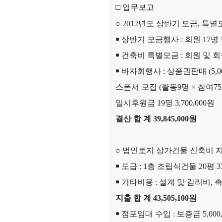
□ 업무보고
○ 2012년도 상반기 모금, 특
￭
상반기 모금행사 : 회원 17명 참여
￭
건축비 특별모금 : 회원 및 회원가
￭
바자회행사 :
상품권판매 (5,000
스폰서 모집 (활동9명 × 참여75건)
일시후원금 19명 3,700,000원
결산 합 계 39,845,000원
○ 법인토지 상가건물 신축비 
￭
도급 : 1층 조립식건물 20평 37,
￭
기타비용 : 설계 및 감리비, 측
지출 합 계 43,505,100원
￭
점포임대 수입 : 보증금 5,000,