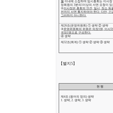
월
이내에 소집하며 임시총회는 이사장 
정회원의 3분의1이상의 서면 요청이 있
②
이사장은 총회의 안건, 일시, 장소 등
전까지 서면 통지하여야 한다. 다만, 
그러하지 아니한다.
제26조(운영위원회)
① 생략 ② 생략
③
운영위원회의 위원은 의장1명, 이사5명
국장1명으로 구성한다.
④ 생략
제32조(회계) ① 생략 ② 생략 ③ 생략
【별지5】
현 행
제4조 (용어의 정의) 생략
1.
생략,
2. 생략, 3. 생략